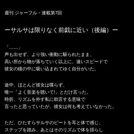
週刊 ジャーフル・連載第7回
ーサルサは限りなく前戯に近い（後編）ー
「……」
声も出せず、より強い衝動に駆られたまま、
高い所から物が落ちていく以上に、速いスピードで
彼女の瞳の中に吸い込まれてゆく自分がいた。
途中、ほとんど彼女は喋らず、
唯一「よく音楽を聴いて!」とだけ言った。
時折、リズムを外す私に助言する意味で
言ったと思っていたが、彼女は何も考えていなかった。
ただ、ひたすらサルサのビートを耳と体で感じ、
ステップを踏み、あとはそのリズムで体を揺らし