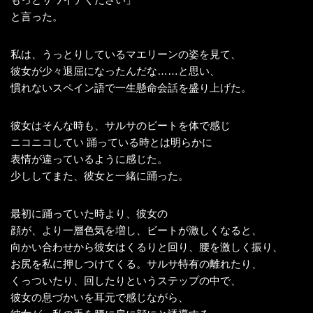
と言った。
私は、うっとりしているマエリーンの姿を見て、
彼女が少々退屈になったんだな……と思い、
慣れないスペイン語で一生懸命会話を盛り上げた。
彼女はそんな時も、サルサのビートを体で感じ
ニコニコしてい 踊っている時とは明らかに
表情が違っているように感じた。
少ししてまた、彼女と一緒に踊った。
最初に踊っていた時より、彼女の
顔が、より一層色気を増し、ビートが激しくなると、
向かい合わせから彼女はくるりと回り、腰を激しく振り、
お尻を私に押しつけてくる。サルサ特有の離れたり、
くっついたり、回したりというステップの中で、
彼女の息づかいを耳元で感じながら、