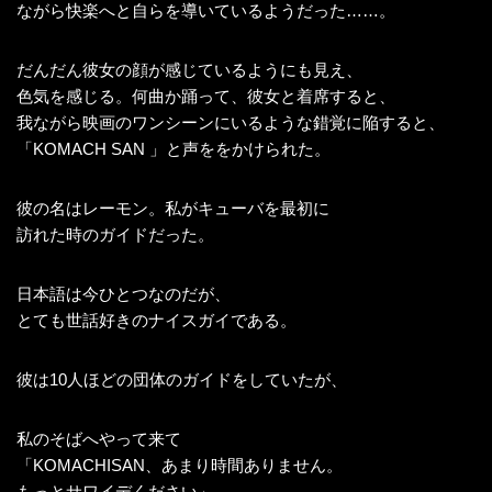
ながら快楽へと自らを導いているようだった……。
だんだん彼女の顔が感じているようにも見え、
色気を感じる。何曲か踊って、彼女と着席すると、
我ながら映画のワンシーンにいるような錯覚に陥すると、
「KOMACH SAN 」と声ををかけられた。
彼の名はレーモン。私がキューバを最初に
訪れた時のガイドだった。
日本語は今ひとつなのだが、
とても世話好きのナイスガイである。
彼は10人ほどの団体のガイドをしていたが、
私のそばへやって来て
「KOMACHISAN、あまり時間ありません。
もっとサワイデください」