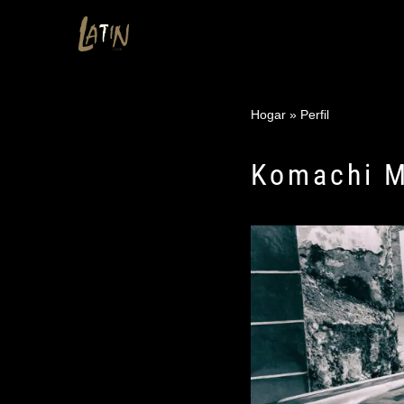
Saltar
al
contenido
Hogar
»
Perfil
Komachi M