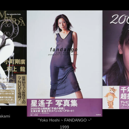
”
akami
“Yoko Hoshi ~ FANDANGO ~”
1999