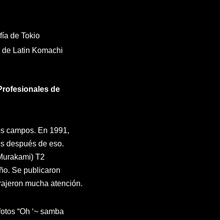
fía de Tokio
ía de Latin Komachi
Profesionales de
sos campos. En 1991,
ces después de eso.
 Murakami) T2
año. Se publicaron
trajeron mucha atención.
 fotos “Oh ‘~ samba