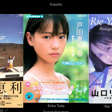
España
Erika Toda
“Rie
O! ~”
Secret Najumon