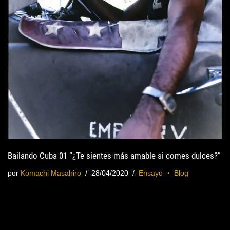
Bailando Cuba 01 “¿Te sientes más amable si comes dulces?”
por
Komachi Masahiro
28/04/2020
Ensayo ・ Blog