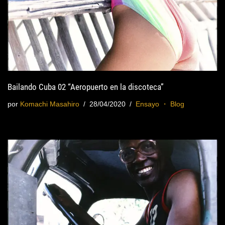
Bailando Cuba 02 “Aeropuerto en la discoteca”
por
Komachi Masahiro
28/04/2020
Ensayo ・ Blog