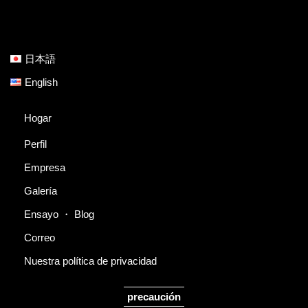
日本語
English
Hogar
Perfil
Empresa
Galería
Ensayo ・ Blog
Correo
Nuestra política de privacidad
precaución