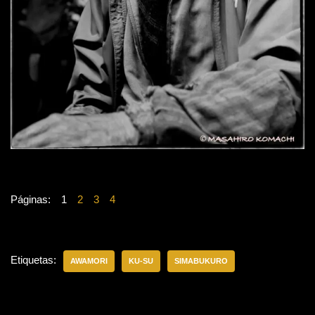
Páginas:
1
2
3
4
Etiquetas:
AWAMORI
KU-SU
SIMABUKURO